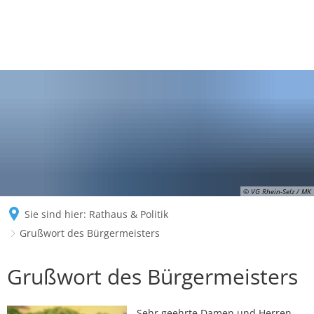
© VG Rhein-Selz / MK
Sie sind hier:
Rathaus & Politik
Grußwort des Bürgermeisters
Grußwort
Grußwort des Bürgermeisters
des
Sehr geehrte Damen und Herren,