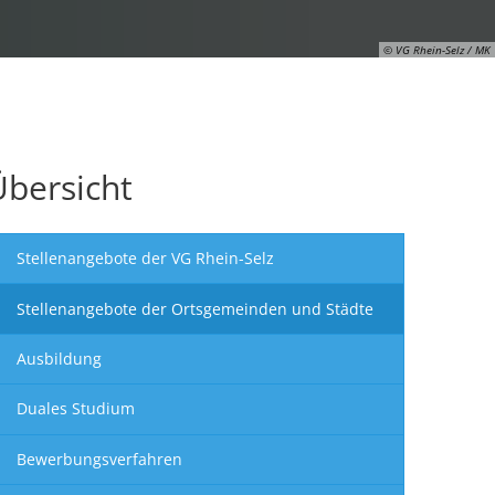
© VG Rhein-Selz / MK
Übersicht
Stellenangebote der VG Rhein-Selz
Stellenangebote der Ortsgemeinden und Städte
Ausbildung
Duales Studium
Bewerbungsverfahren