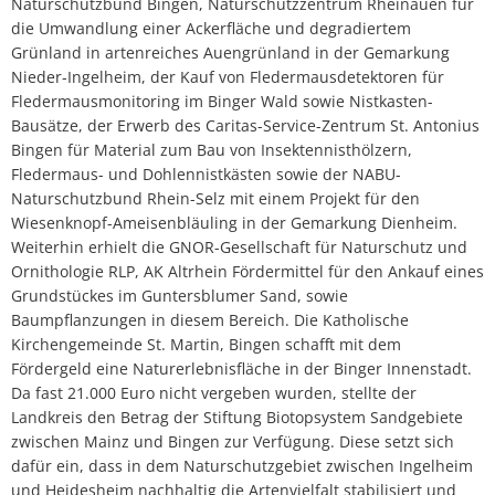
Naturschutzbund Bingen, Naturschutzzentrum Rheinauen für
die Umwandlung einer Ackerfläche und degradiertem
Grünland in artenreiches Auengrünland in der Gemarkung
Nieder-Ingelheim, der Kauf von Fledermausdetektoren für
Fledermausmonitoring im Binger Wald sowie Nistkasten-
Bausätze, der Erwerb des Caritas-Service-Zentrum St. Antonius
Bingen für Material zum Bau von Insektennisthölzern,
Fledermaus- und Dohlennistkästen sowie der NABU-
Naturschutzbund Rhein-Selz mit einem Projekt für den
Wiesenknopf-Ameisenbläuling in der Gemarkung Dienheim.
Weiterhin erhielt die GNOR-Gesellschaft für Naturschutz und
Ornithologie RLP, AK Altrhein Fördermittel für den Ankauf eines
Grundstückes im Guntersblumer Sand, sowie
Baumpflanzungen in diesem Bereich. Die Katholische
Kirchengemeinde St. Martin, Bingen schafft mit dem
Fördergeld eine Naturerlebnisfläche in der Binger Innenstadt.
Da fast 21.000 Euro nicht vergeben wurden, stellte der
Landkreis den Betrag der Stiftung Biotopsystem Sandgebiete
zwischen Mainz und Bingen zur Verfügung. Diese setzt sich
dafür ein, dass in dem Naturschutzgebiet zwischen Ingelheim
und Heidesheim nachhaltig die Artenvielfalt stabilisiert und