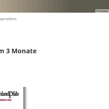
© Pixabay
uerreform
um 3 Monate