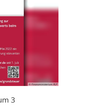
© Finanzministerium RLP
 um 3