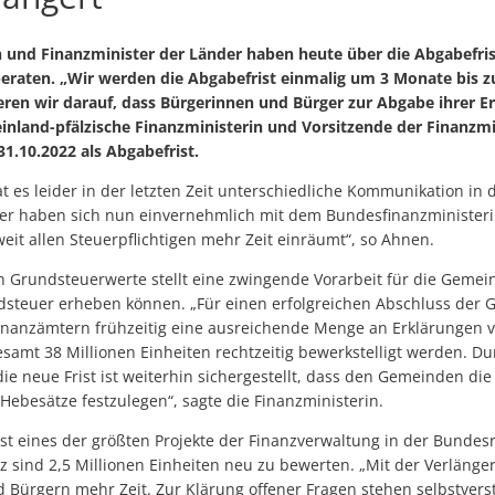
 und Finanzminister der Länder haben heute über die Abgabefris
eraten. „Wir werden die Abgabefrist einmalig um 3 Monate bis z
eren wir darauf, dass Bürgerinnen und Bürger zur Abgabe ihrer E
einland-pfälzische Finanzministerin und Vorsitzende der Finanzm
31.10.2022 als Abgabefrist.
at es leider in der letzten Zeit unterschiedliche Kommunikation i
er haben sich nun einvernehmlich mit dem Bundesfinanzminister
eit allen Steuerpflichtigen mehr Zeit einräumt“, so Ahnen.
n Grundsteuerwerte stellt eine zwingende Vorarbeit für die Gemei
dsteuer erheben können. „Für einen erfolgreichen Abschluss der G
Finanzämtern frühzeitig eine ausreichende Menge an Erklärungen vo
amt 38 Millionen Einheiten rechtzeitig bewerkstelligt werden. Du
e neue Frist ist weiterhin sichergestellt, dass den Gemeinden die
Hebesätze festzulegen“, sagte die Finanzministerin.
st eines der größten Projekte der Finanzverwaltung in der Bundes
alz sind 2,5 Millionen Einheiten neu zu bewerten. „Mit der Verlän
 Bürgern mehr Zeit. Zur Klärung offener Fragen stehen selbstverst