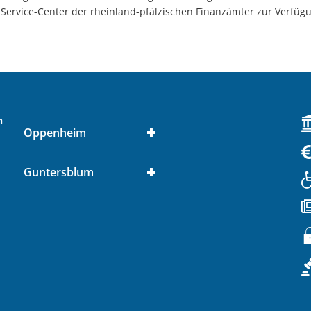
ervice-Center der rheinland-pfälzischen Finanzämter zur Verfügu
n
Oppenheim
Guntersblum