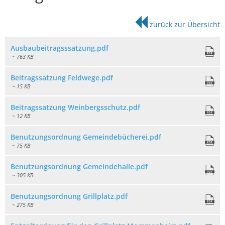
Ortsrecht
Mommenheim
zurück zur Übersicht
Ausbaubeitragsssatzung.pdf
~ 763 KB
Beitragssatzung Feldwege.pdf
~ 15 KB
Beitragssatzung Weinbergsschutz.pdf
~ 12 KB
Benutzungsordnung Gemeindebücherei.pdf
~ 75 KB
Benutzungsordnung Gemeindehalle.pdf
~ 305 KB
Benutzungsordnung Grillplatz.pdf
~ 275 KB