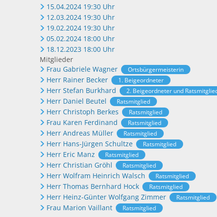
15.04.2024 19:30 Uhr
12.03.2024 19:30 Uhr
19.02.2024 19:30 Uhr
05.02.2024 18:00 Uhr
18.12.2023 18:00 Uhr
Mitglieder
Frau Gabriele Wagner
Ortsbürgermeisterin
Herr Rainer Becker
1. Beigeordneter
Herr Stefan Burkhard
2. Beigeordneter und Ratsmitglie
Herr Daniel Beutel
Ratsmitglied
Herr Christoph Berkes
Ratsmitglied
Frau Karen Ferdinand
Ratsmitglied
Herr Andreas Müller
Ratsmitglied
Herr Hans-Jürgen Schultze
Ratsmitglied
Herr Eric Manz
Ratsmitglied
Herr Christian Gröhl
Ratsmitglied
Herr Wolfram Heinrich Walsch
Ratsmitglied
Herr Thomas Bernhard Hock
Ratsmitglied
Herr Heinz-Günter Wolfgang Zimmer
Ratsmitglied
Frau Marion Vaillant
Ratsmitglied