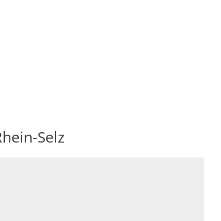
RATHAUS & POLITIK
BÜRGER & SERVICE
BIL
hein-Selz