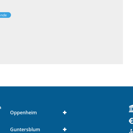
zende
n
Oppenheim
Guntersblum