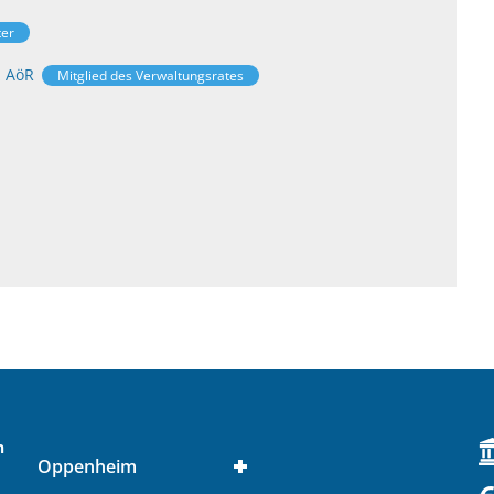
ter
z AöR
Mitglied des Verwaltungsrates
n
Oppenheim