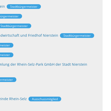
ein
Stadtbürgermeister
bürgermeister
Stadtbürgermeister
dwirtschaft und Friedhof Nierstein
Stadtbürgermeister
meister
meister
lung der Rhein-Selz-Park GmbH der Stadt Nierstein
ermeister
inde Rhein-Selz
Ausschussmitglied