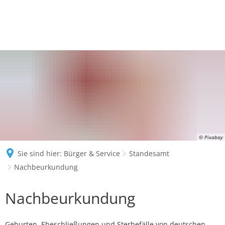
© Pixabay
Sie sind hier:
Bürger & Service
Standesamt
Nachbeurkundung
Nachbeurkundung
Nachbeurkundung
Geburten, Eheschließungen und Sterbefälle von deutschen