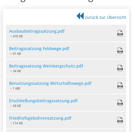
Ortsrecht
Ludwigshöhe
zurück zur Übersicht
Ausbaubeitragssatzung.pdf
~ 470 KB
Beitragssatzung Feldwege.pdf
~ 41 KB
Beitragssatzung Weinbergschutz.pdf
~ 34 KB
Benutzungssatzung Wirtschaftswege.pdf
~ 1 MB
Erschließungsbeitragssatzung.pdf
~ 58 KB
Friedhofsgebührensatzung.pdf
~ 114 KB